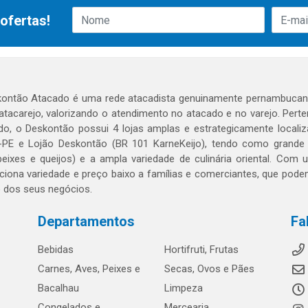
ofertas!
ontão Atacado é uma rede atacadista genuinamente pernambucana
 atacarejo, valorizando o atendimento no atacado e no varejo. Per
o, o Deskontão possui 4 lojas amplas e estrategicamente localiza
PE e Lojão Deskontão (BR 101 KarneKeijo), tendo como grande dif
peixes e queijos) e a ampla variedade de culinária oriental. Com
ciona variedade e preço baixo a famílias e comerciantes, que po
o dos seus negócios.
Departamentos
Fa
Bebidas
Hortifruti, Frutas
Carnes, Aves, Peixes e
Secas, Ovos e Pães
Bacalhau
Limpeza
Congelados e
Mercearia