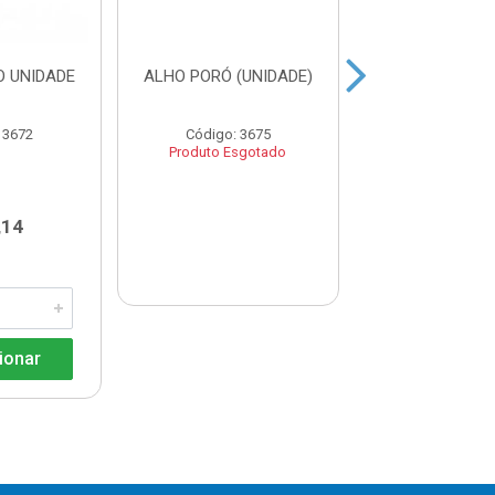
 UNIDADE
ALHO PORÓ (UNIDADE)
HORTELÃ UN
 3672
Código: 3675
Código: 36
Produto Esgotado
,14
R$ 3,1
ionar
Adicio