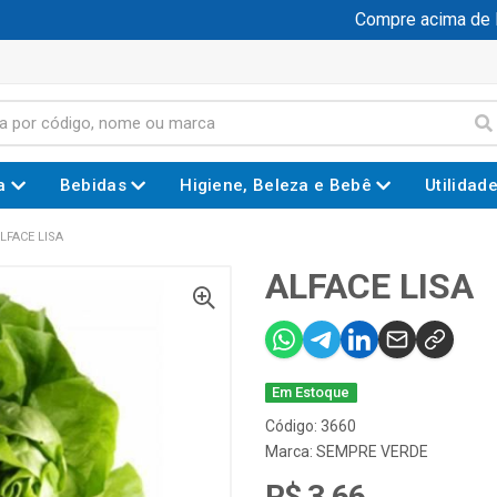
Compre acima de R$ 
a
Bebidas
Higiene, Beleza e Bebê
Utilidad
LFACE LISA
ALFACE LISA
Em Estoque
Código: 3660
Marca:
SEMPRE VERDE
R$ 3,66