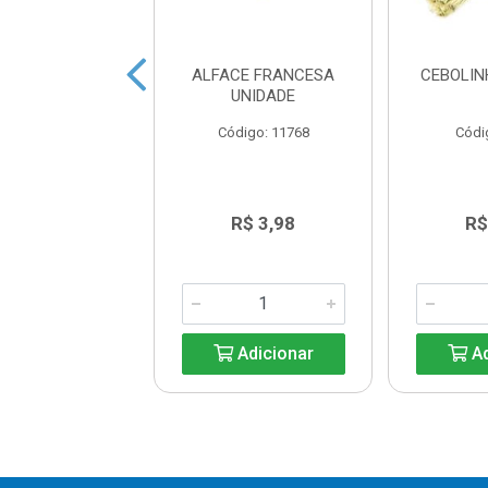
A (SALSINHA)
ALFACE FRANCESA
CEBOLIN
UNIDADE
UNIDADE
ódigo: 3715
Código: 11768
Códi
R$ 3,14
R$ 3,98
R$
Adicionar
Adicionar
Ad