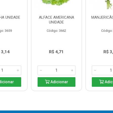
HA UNIDADE
ALFACE AMERICANA
MANJERICÃO
UNIDADE
go: 3659
Código: 3662
Código:
 3,14
R$ 4,71
R$ 3
icionar
Adicionar
Adic