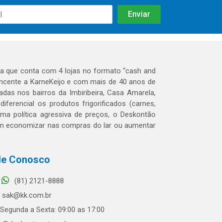
 que conta com 4 lojas no formato “cash and
tencente a KarneKeijo e com mais de 40 anos de
das nos bairros da Imbiribeira, Casa Amarela,
erencial os produtos frigorificados (carnes,
 uma política agressiva de preços, o Deskontão
dem economizar nas compras do lar ou aumentar
le Conosco
(81) 2121-8888
sak@kk.com.br
Segunda a Sexta: 09:00 as 17:00