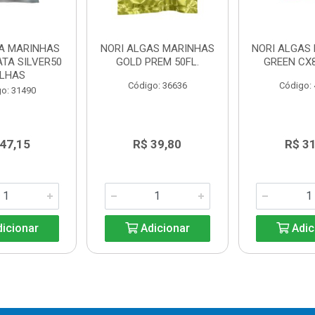
GA MARINHAS
NORI ALGAS MARINHAS
NORI ALGAS
ATA SILVER50
GOLD PREM 50FL.
GREEN CX8
LHAS
Código: 36636
Código:
o: 31490
 47,15
R$ 39,80
R$ 31
icionar
Adicionar
Adic