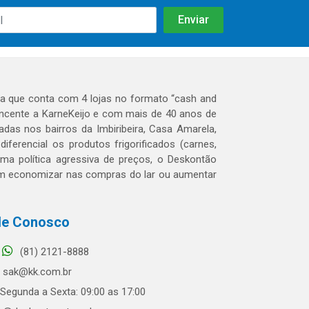
 que conta com 4 lojas no formato “cash and
tencente a KarneKeijo e com mais de 40 anos de
das nos bairros da Imbiribeira, Casa Amarela,
erencial os produtos frigorificados (carnes,
 uma política agressiva de preços, o Deskontão
dem economizar nas compras do lar ou aumentar
le Conosco
(81) 2121-8888
sak@kk.com.br
Segunda a Sexta: 09:00 as 17:00