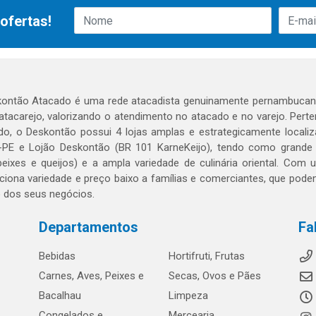
ofertas!
ontão Atacado é uma rede atacadista genuinamente pernambucana
 atacarejo, valorizando o atendimento no atacado e no varejo. Per
o, o Deskontão possui 4 lojas amplas e estrategicamente localiza
PE e Lojão Deskontão (BR 101 KarneKeijo), tendo como grande dif
peixes e queijos) e a ampla variedade de culinária oriental. Com
ciona variedade e preço baixo a famílias e comerciantes, que po
o dos seus negócios.
Departamentos
Fa
Bebidas
Hortifruti, Frutas
Carnes, Aves, Peixes e
Secas, Ovos e Pães
Bacalhau
Limpeza
Congelados e
Mercearia