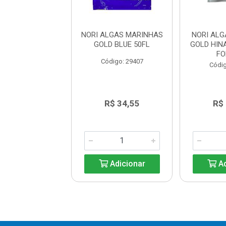
LGAS MARINHAS
NORI ALGAS MARINHAS
NORI AL
N CX80X50FL.
GOLD BLUE 50FL
GOLD HIN
FO
digo: 41702
Código: 29407
Códig
R$ 31,40
R$ 34,55
R$
Adicionar
Adicionar
Ad