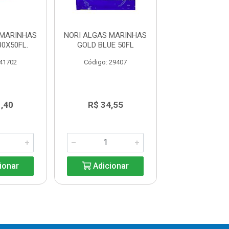
 MARINHAS
NORI ALGAS MARINHAS
NORI ALGA MA
0X50FL.
GOLD BLUE 50FL
GOLD HINATA S
FOLHA
 41702
Código: 29407
Código: 31
,40
R$ 34,55
R$ 47,1
ionar
Adicionar
Adicio