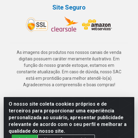
Site Seguro
As imagens dos produtos nos nossos canais de venda
digitais possuem caráter meramente ilustrativo. Em
função do nosso grande estoque, estamos em
constante atualização. Em caso de dúvida, nosso SAC
está em prontidão para melhor atendê-lo(a).
Agradecemos a compreensão e boas compras!
O nosso site coleta cookies próprios e de
Deskontão Atacado - Av. Marechal Mascarenhas de Morais, 2471 -
terceiros para proporcionar uma experiência
Imbiribeira - Recife/PE - CEP 51.150-001 - CNPJ 24.150.377/0003-
personalizada ao usuário, apresentar publicidade
57
relevante de acordo com o seu perfil e melhorar a
qualidade do nosso site.