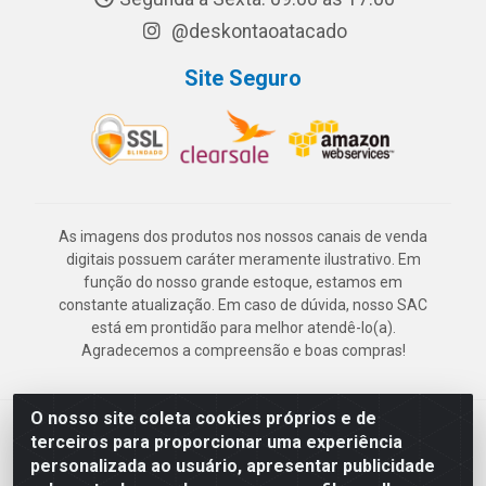
@deskontaoatacado
Site Seguro
As imagens dos produtos nos nossos canais de venda
digitais possuem caráter meramente ilustrativo. Em
função do nosso grande estoque, estamos em
constante atualização. Em caso de dúvida, nosso SAC
está em prontidão para melhor atendê-lo(a).
Agradecemos a compreensão e boas compras!
O nosso site coleta cookies próprios e de
Deskontão Atacado - Av. Marechal Mascarenhas de Morais, 2471 -
terceiros para proporcionar uma experiência
Imbiribeira - Recife/PE - CEP 51.150-001 - CNPJ 24.150.377/0003-
personalizada ao usuário, apresentar publicidade
57