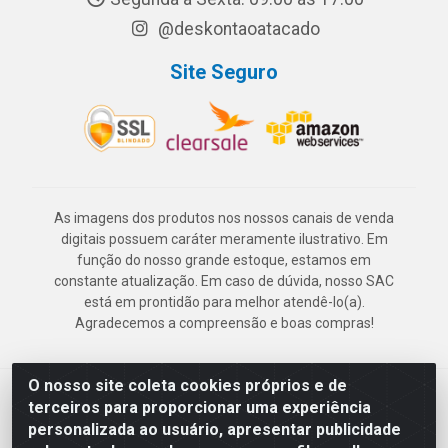
@deskontaoatacado
Site Seguro
As imagens dos produtos nos nossos canais de venda
digitais possuem caráter meramente ilustrativo. Em
função do nosso grande estoque, estamos em
constante atualização. Em caso de dúvida, nosso SAC
está em prontidão para melhor atendê-lo(a).
Agradecemos a compreensão e boas compras!
O nosso site coleta cookies próprios e de
Deskontão Atacado - Av. Marechal Mascarenhas de Morais, 2471 -
terceiros para proporcionar uma experiência
Imbiribeira - Recife/PE - CEP 51.150-001 - CNPJ 24.150.377/0003-
personalizada ao usuário, apresentar publicidade
57