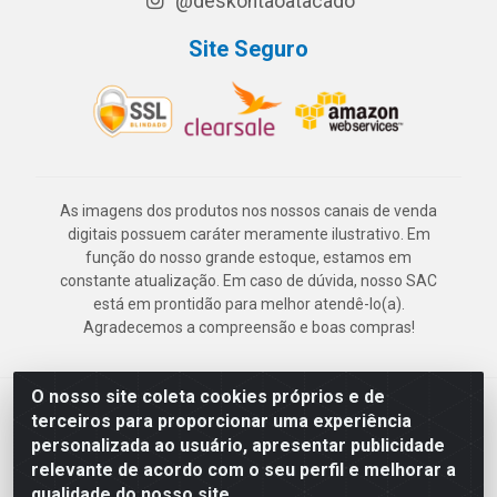
@deskontaoatacado
Site Seguro
As imagens dos produtos nos nossos canais de venda
digitais possuem caráter meramente ilustrativo. Em
função do nosso grande estoque, estamos em
constante atualização. Em caso de dúvida, nosso SAC
está em prontidão para melhor atendê-lo(a).
Agradecemos a compreensão e boas compras!
O nosso site coleta cookies próprios e de
Deskontão Atacado - Av. Marechal Mascarenhas de Morais, 2471 -
terceiros para proporcionar uma experiência
Imbiribeira - Recife/PE - CEP 51.150-001 - CNPJ 24.150.377/0003-
personalizada ao usuário, apresentar publicidade
57
relevante de acordo com o seu perfil e melhorar a
qualidade do nosso site.