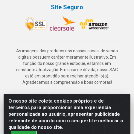
Site Seguro
As imagens dos produtos nos nossos canais de venda
digitais possuem caráter meramente ilustrativo. Em
função do nosso grande estoque, estamos em
constante atualização. Em caso de dúvida, nosso SAC
está em prontidão para melhor atendê-lo(a).
Agradecemos a compreensão e boas compras!
O nosso site coleta cookies próprios e de
Deskontão Atacado - Av. Marechal Mascarenhas de Morais, 2471 -
terceiros para proporcionar uma experiência
Imbiribeira - Recife/PE - CEP 51.150-001 - CNPJ 24.150.377/0003-
personalizada ao usuário, apresentar publicidade
57
relevante de acordo com o seu perfil e melhorar a
qualidade do nosso site.