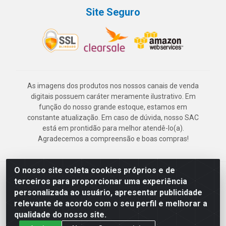
Site Seguro
As imagens dos produtos nos nossos canais de venda
digitais possuem caráter meramente ilustrativo. Em
função do nosso grande estoque, estamos em
constante atualização. Em caso de dúvida, nosso SAC
está em prontidão para melhor atendê-lo(a).
Agradecemos a compreensão e boas compras!
O nosso site coleta cookies próprios e de
Deskontão Atacado - Av. Marechal Mascarenhas de Morais, 2471 -
terceiros para proporcionar uma experiência
Imbiribeira - Recife/PE - CEP 51.150-001 - CNPJ 24.150.377/0003-
personalizada ao usuário, apresentar publicidade
57
relevante de acordo com o seu perfil e melhorar a
qualidade do nosso site.