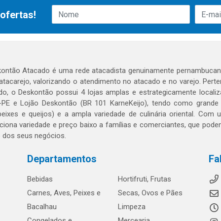
ofertas!
ontão Atacado é uma rede atacadista genuinamente pernambucana
 atacarejo, valorizando o atendimento no atacado e no varejo. Per
o, o Deskontão possui 4 lojas amplas e estrategicamente localiza
PE e Lojão Deskontão (BR 101 KarneKeijo), tendo como grande dif
peixes e queijos) e a ampla variedade de culinária oriental. Com
ciona variedade e preço baixo a famílias e comerciantes, que po
o dos seus negócios.
Departamentos
Fa
Bebidas
Hortifruti, Frutas
Carnes, Aves, Peixes e
Secas, Ovos e Pães
Bacalhau
Limpeza
Congelados e
Mercearia