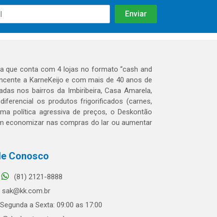
 que conta com 4 lojas no formato “cash and
tencente a KarneKeijo e com mais de 40 anos de
das nos bairros da Imbiribeira, Casa Amarela,
erencial os produtos frigorificados (carnes,
 uma política agressiva de preços, o Deskontão
dem economizar nas compras do lar ou aumentar
le Conosco
(81) 2121-8888
sak@kk.com.br
Segunda a Sexta: 09:00 as 17:00