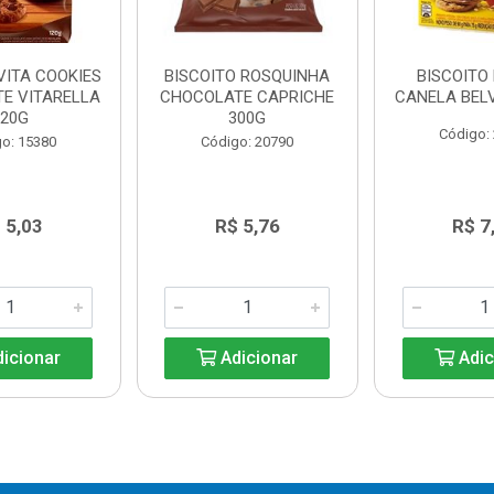
VITA COOKIES
BISCOITO ROSQUINHA
BISCOITO
E VITARELLA
CHOCOLATE CAPRICHE
CANELA BELV
120G
300G
Código:
o: 15380
Código: 20790
 5,03
R$ 5,76
R$ 7
icionar
Adicionar
Adic