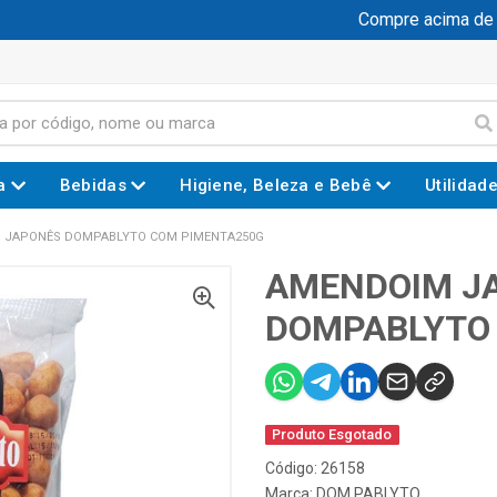
Compre acima de R$
a
Bebidas
Higiene, Beleza e Bebê
Utilidad
 JAPONÊS DOMPABLYTO COM PIMENTA250G
AMENDOIM J
DOMPABLYTO
Produto Esgotado
Código: 26158
Marca:
DOM PABLYTO