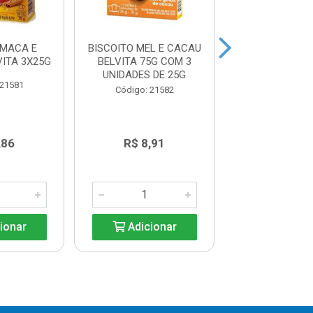
 MACA E
BISCOITO MEL E CACAU
BISCOITO CA
ITA 3X25G
BELVITA 75G COM 3
CEREAIS BELVI
UNIDADES DE 25G
 21581
Código: 21
Código: 21582
,86
R$ 8,91
R$ 7,8
ionar
Adicionar
Adicio