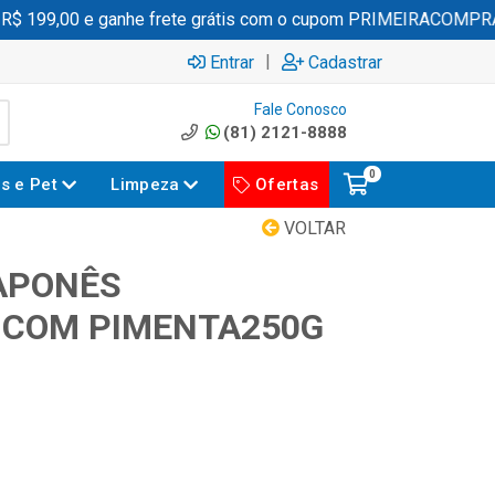
 199,00 e ganhe frete grátis com o cupom PRIMEIRACOMPRA
|
Entrar
Cadastrar
Fale Conosco
(81) 2121-8888
0
es e Pet
Limpeza
Ofertas
VOLTAR
APONÊS
 COM PIMENTA250G