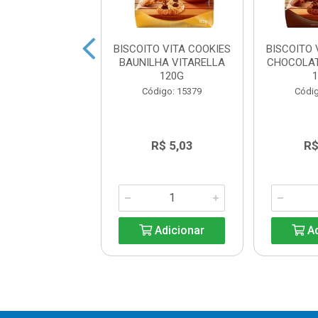
OITO COOKIES
BISCOITO VITA COOKIES
BISCOITO 
BAUDUCCO 96G
BAUNILHA VITARELLA
CHOCOLAT
120G
digo: 24726
Código: 15379
Códig
R$ 7,86
R$ 5,03
R$
Adicionar
Adicionar
Ad