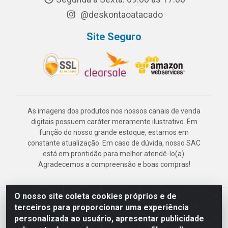
@deskontaoatacado
Site Seguro
As imagens dos produtos nos nossos canais de venda
digitais possuem caráter meramente ilustrativo. Em
função do nosso grande estoque, estamos em
constante atualização. Em caso de dúvida, nosso SAC
está em prontidão para melhor atendê-lo(a).
Agradecemos a compreensão e boas compras!
O nosso site coleta cookies próprios e de
Deskontão Atacado - Av. Marechal Mascarenhas de Morais, 2471 -
terceiros para proporcionar uma experiência
Imbiribeira - Recife/PE - CEP 51.150-001 - CNPJ 24.150.377/0003-
personalizada ao usuário, apresentar publicidade
57