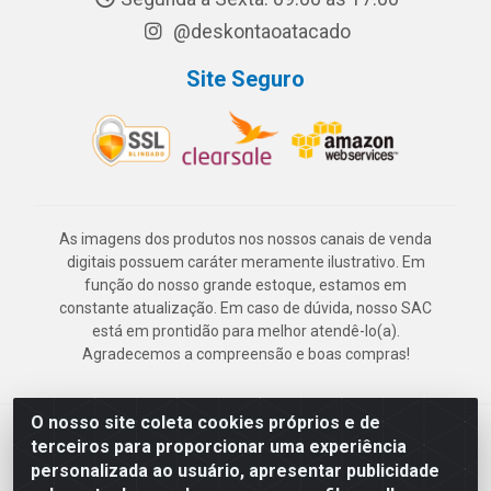
@deskontaoatacado
Site Seguro
As imagens dos produtos nos nossos canais de venda
digitais possuem caráter meramente ilustrativo. Em
função do nosso grande estoque, estamos em
constante atualização. Em caso de dúvida, nosso SAC
está em prontidão para melhor atendê-lo(a).
Agradecemos a compreensão e boas compras!
O nosso site coleta cookies próprios e de
Deskontão Atacado - Av. Marechal Mascarenhas de Morais, 2471 -
terceiros para proporcionar uma experiência
Imbiribeira - Recife/PE - CEP 51.150-001 - CNPJ 24.150.377/0003-
personalizada ao usuário, apresentar publicidade
57