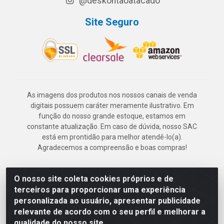
@deskontaoatacado
Site Seguro
As imagens dos produtos nos nossos canais de venda
digitais possuem caráter meramente ilustrativo. Em
função do nosso grande estoque, estamos em
constante atualização. Em caso de dúvida, nosso SAC
está em prontidão para melhor atendê-lo(a).
Agradecemos a compreensão e boas compras!
O nosso site coleta cookies próprios e de
Deskontão Atacado - Av. Marechal Mascarenhas de Morais, 2471 -
terceiros para proporcionar uma experiência
Imbiribeira - Recife/PE - CEP 51.150-001 - CNPJ 24.150.377/0003-
personalizada ao usuário, apresentar publicidade
57
relevante de acordo com o seu perfil e melhorar a
qualidade do nosso site.