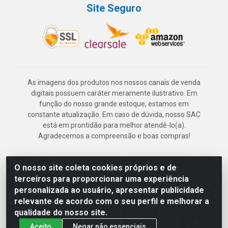
Site Seguro
As imagens dos produtos nos nossos canais de venda
digitais possuem caráter meramente ilustrativo. Em
função do nosso grande estoque, estamos em
constante atualização. Em caso de dúvida, nosso SAC
está em prontidão para melhor atendê-lo(a).
Agradecemos a compreensão e boas compras!
O nosso site coleta cookies próprios e de
Deskontão Atacado - Av. Marechal Mascarenhas de Morais, 2471 -
terceiros para proporcionar uma experiência
Imbiribeira - Recife/PE - CEP 51.150-001 - CNPJ 24.150.377/0003-
personalizada ao usuário, apresentar publicidade
57
relevante de acordo com o seu perfil e melhorar a
qualidade do nosso site.
Aceito
Negar não essenciais