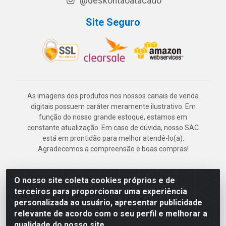
@deskontaoatacado
Site Seguro
As imagens dos produtos nos nossos canais de venda
digitais possuem caráter meramente ilustrativo. Em
função do nosso grande estoque, estamos em
constante atualização. Em caso de dúvida, nosso SAC
está em prontidão para melhor atendê-lo(a).
Agradecemos a compreensão e boas compras!
O nosso site coleta cookies próprios e de
Deskontão Atacado - Av. Marechal Mascarenhas de Morais, 2471 -
terceiros para proporcionar uma experiência
Imbiribeira - Recife/PE - CEP 51.150-001 - CNPJ 24.150.377/0003-
personalizada ao usuário, apresentar publicidade
57
relevante de acordo com o seu perfil e melhorar a
qualidade do nosso site.