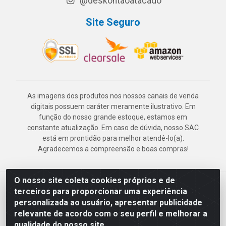
@deskontaoatacado
Site Seguro
As imagens dos produtos nos nossos canais de venda
digitais possuem caráter meramente ilustrativo. Em
função do nosso grande estoque, estamos em
constante atualização. Em caso de dúvida, nosso SAC
está em prontidão para melhor atendê-lo(a).
Agradecemos a compreensão e boas compras!
O nosso site coleta cookies próprios e de
Deskontão Atacado - Av. Marechal Mascarenhas de Morais, 2471 -
terceiros para proporcionar uma experiência
Imbiribeira - Recife/PE - CEP 51.150-001 - CNPJ 24.150.377/0003-
personalizada ao usuário, apresentar publicidade
57
relevante de acordo com o seu perfil e melhorar a
qualidade do nosso site.