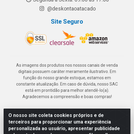
@deskontaoatacado
Site Seguro
As imagens dos produtos nos nossos canais de venda
digitais possuem caráter meramente ilustrativo. Em
função do nosso grande estoque, estamos em
constante atualização. Em caso de dúvida, nosso SAC
está em prontidão para melhor atendê-lo(a).
Agradecemos a compreensão e boas compras!
O nosso site coleta cookies próprios e de
Deskontão Atacado - Av. Marechal Mascarenhas de Morais, 2471 -
terceiros para proporcionar uma experiência
Imbiribeira - Recife/PE - CEP 51.150-001 - CNPJ 24.150.377/0003-
personalizada ao usuário, apresentar publicidade
57