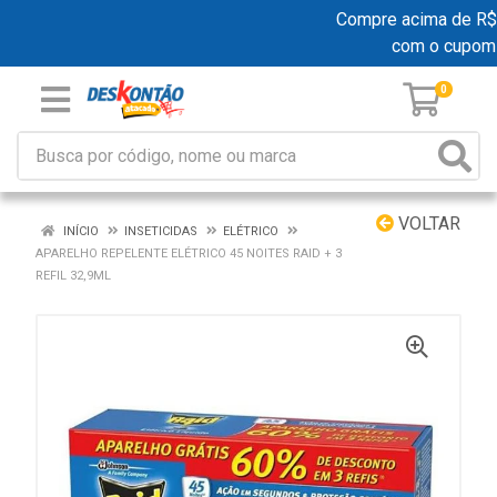
Compre acima de R$ 19
com o cupom
0
VOLTAR
INÍCIO
INSETICIDAS
ELÉTRICO
APARELHO REPELENTE ELÉTRICO 45 NOITES RAID + 3
REFIL 32,9ML