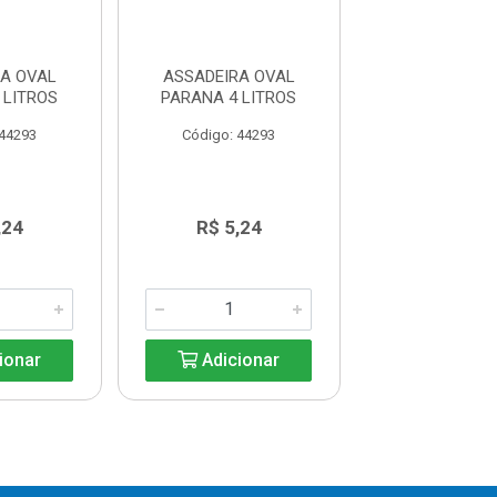
A OVAL
ASSADEIRA OVAL
ASSADEIRA 
 LITROS
PARANA 4 LITROS
PARANA 4 L
 44293
Código: 44293
Código: 44
,24
R$ 5,24
R$ 5,2
ionar
Adicionar
Adicio