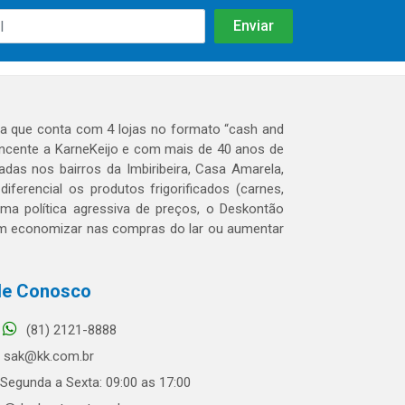
 que conta com 4 lojas no formato “cash and
tencente a KarneKeijo e com mais de 40 anos de
das nos bairros da Imbiribeira, Casa Amarela,
erencial os produtos frigorificados (carnes,
 uma política agressiva de preços, o Deskontão
dem economizar nas compras do lar ou aumentar
le Conosco
(81) 2121-8888
sak@kk.com.br
Segunda a Sexta: 09:00 as 17:00