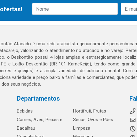
ofertas!
ontão Atacado é uma rede atacadista genuinamente pernambucana
 atacarejo, valorizando o atendimento no atacado e no varejo. Per
o, o Deskontão possui 4 lojas amplas e estrategicamente localiza
PE e Lojão Deskontão (BR 101 KarneKeijo), tendo como grande dif
peixes e queijos) e a ampla variedade de culinária oriental. Com
ciona variedade e preço baixo a famílias e comerciantes, que po
o dos seus negócios.
Departamentos
Fa
Bebidas
Hortifruti, Frutas
Carnes, Aves, Peixes e
Secas, Ovos e Pães
Bacalhau
Limpeza
Congelados e
Mercearia