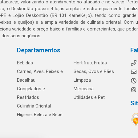
 atacarejo, valorizando o atendimento no atacado e no varejo. Per
o, o Deskontão possui 4 lojas amplas e estrategicamente localiza
PE e Lojão Deskontão (BR 101 KarneKeijo), tendo como grande dif
peixes e queijos) e a ampla variedade de culinária oriental. Com
ciona variedade e preço baixo a famílias e comerciantes, que po
o dos seus negócios.
Departamentos
Fa
Bebidas
Hortifruti, Frutas
Carnes, Aves, Peixes e
Secas, Ovos e Pães
Bacalhau
Limpeza
Congelados e
Mercearia
Resfriados
Utilidades e Pet
Si
Culinária Oriental
Higiene, Beleza e Bebê