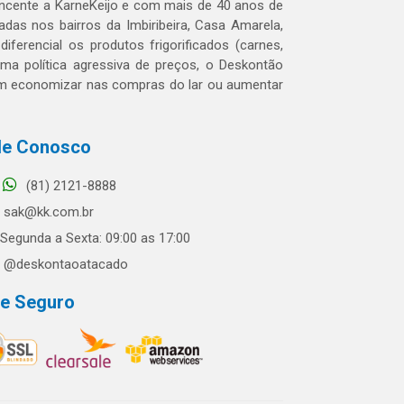
tencente a KarneKeijo e com mais de 40 anos de
das nos bairros da Imbiribeira, Casa Amarela,
erencial os produtos frigorificados (carnes,
 uma política agressiva de preços, o Deskontão
dem economizar nas compras do lar ou aumentar
le Conosco
(81) 2121-8888
sak@kk.com.br
Segunda a Sexta: 09:00 as 17:00
@deskontaoatacado
te Seguro