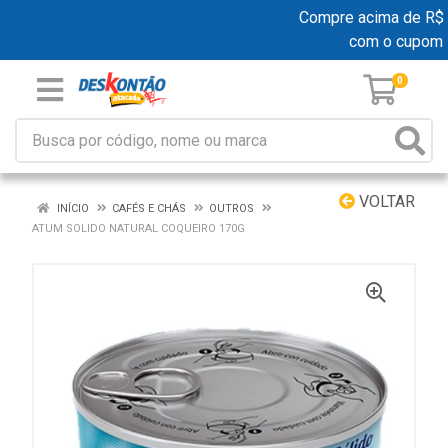
Compre acima de R$ 19
com o cupom
0
VOLTAR
INÍCIO
CAFÉS E CHÁS
OUTROS
ATUM SOLIDO NATURAL COQUEIRO 170G