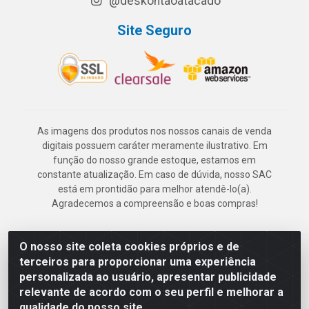
@deskontaoatacado
Site Seguro
As imagens dos produtos nos nossos canais de venda
digitais possuem caráter meramente ilustrativo. Em
função do nosso grande estoque, estamos em
constante atualização. Em caso de dúvida, nosso SAC
está em prontidão para melhor atendê-lo(a).
Agradecemos a compreensão e boas compras!
O nosso site coleta cookies próprios e de
Deskontão Atacado - Av. Marechal Mascarenhas de Morais, 2471 -
terceiros para proporcionar uma experiência
Imbiribeira - Recife/PE - CEP 51.150-001 - CNPJ 24.150.377/0003-
personalizada ao usuário, apresentar publicidade
57
relevante de acordo com o seu perfil e melhorar a
qualidade do nosso site.