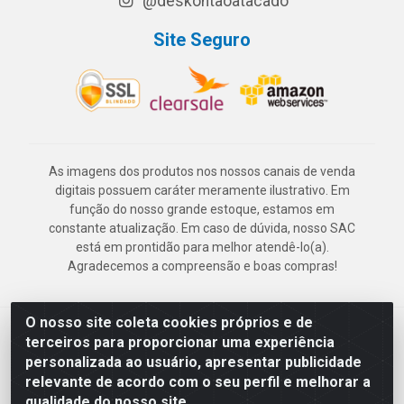
@deskontaoatacado
Site Seguro
As imagens dos produtos nos nossos canais de venda
digitais possuem caráter meramente ilustrativo. Em
função do nosso grande estoque, estamos em
constante atualização. Em caso de dúvida, nosso SAC
está em prontidão para melhor atendê-lo(a).
Agradecemos a compreensão e boas compras!
O nosso site coleta cookies próprios e de
Deskontão Atacado - Av. Marechal Mascarenhas de Morais, 2471 -
terceiros para proporcionar uma experiência
Imbiribeira - Recife/PE - CEP 51.150-001 - CNPJ 24.150.377/0003-
personalizada ao usuário, apresentar publicidade
57
relevante de acordo com o seu perfil e melhorar a
qualidade do nosso site.