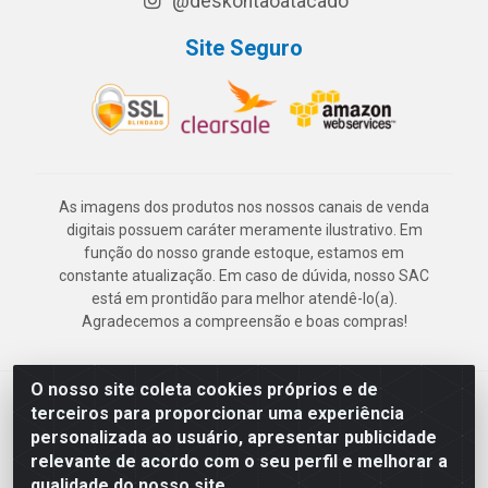
@deskontaoatacado
Site Seguro
As imagens dos produtos nos nossos canais de venda
digitais possuem caráter meramente ilustrativo. Em
função do nosso grande estoque, estamos em
constante atualização. Em caso de dúvida, nosso SAC
está em prontidão para melhor atendê-lo(a).
Agradecemos a compreensão e boas compras!
O nosso site coleta cookies próprios e de
Deskontão Atacado - Av. Marechal Mascarenhas de Morais, 2471 -
terceiros para proporcionar uma experiência
Imbiribeira - Recife/PE - CEP 51.150-001 - CNPJ 24.150.377/0003-
personalizada ao usuário, apresentar publicidade
57
relevante de acordo com o seu perfil e melhorar a
qualidade do nosso site.