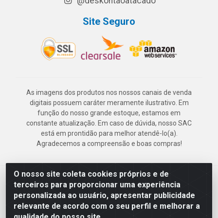
@deskontaoatacado
Site Seguro
As imagens dos produtos nos nossos canais de venda
digitais possuem caráter meramente ilustrativo. Em
função do nosso grande estoque, estamos em
constante atualização. Em caso de dúvida, nosso SAC
está em prontidão para melhor atendê-lo(a).
Agradecemos a compreensão e boas compras!
O nosso site coleta cookies próprios e de
Deskontão Atacado - Av. Marechal Mascarenhas de Morais, 2471 -
terceiros para proporcionar uma experiência
Imbiribeira - Recife/PE - CEP 51.150-001 - CNPJ 24.150.377/0003-
personalizada ao usuário, apresentar publicidade
57
relevante de acordo com o seu perfil e melhorar a
qualidade do nosso site.