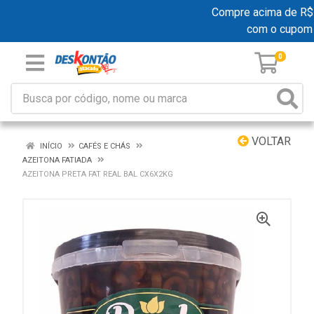
Compre acima de R$ 19
com o cupom
0
VOLTAR
INÍCIO
CAFÉS E CHÁS
AZEITONA FATIADA
AZEITONA PRETA FAT REAL BAL CX6X2KG