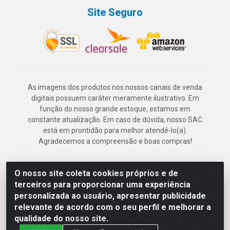
Site Seguro
As imagens dos produtos nos nossos canais de venda
digitais possuem caráter meramente ilustrativo. Em
função do nosso grande estoque, estamos em
constante atualização. Em caso de dúvida, nosso SAC
está em prontidão para melhor atendê-lo(a).
Agradecemos a compreensão e boas compras!
O nosso site coleta cookies próprios e de
Deskontão Atacado - Av. Marechal Mascarenhas de Morais, 2471 -
terceiros para proporcionar uma experiência
Imbiribeira - Recife/PE - CEP 51.150-001 - CNPJ 24.150.377/0003-
personalizada ao usuário, apresentar publicidade
57
relevante de acordo com o seu perfil e melhorar a
qualidade do nosso site.