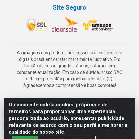
Site Seguro
As imagens dos produtos nos nossos canais de venda
digitais possuem caráter meramente ilustrativo. Em
função do nosso grande estoque, estamos em
constante atualização. Em caso de dúvida, nosso SAC
está em prontidão para melhor atendê-lo(a).
Agradecemos a compreensão e boas compras!
O nosso site coleta cookies próprios e de
Deskontão Atacado - Av. Marechal Mascarenhas de Morais, 2471 -
terceiros para proporcionar uma experiência
Imbiribeira - Recife/PE - CEP 51.150-001 - CNPJ 24.150.377/0003-
personalizada ao usuário, apresentar publicidade
57
relevante de acordo com o seu perfil e melhorar a
qualidade do nosso site.