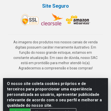
Site Seguro
As imagens dos produtos nos nossos canais de venda
digitais possuem caráter meramente ilustrativo. Em
função do nosso grande estoque, estamos em
constante atualização. Em caso de dúvida, nosso SAC
está em prontidão para melhor atendê-lo(a).
Agradecemos a compreensão e boas compras!
O nosso site coleta cookies próprios e de
Deskontão Atacado - Av. Marechal Mascarenhas de Morais, 2471 -
terceiros para proporcionar uma experiência
Imbiribeira - Recife/PE - CEP 51.150-001 - CNPJ 24.150.377/0003-
personalizada ao usuário, apresentar publicidade
57
relevante de acordo com o seu perfil e melhorar a
qualidade do nosso site.