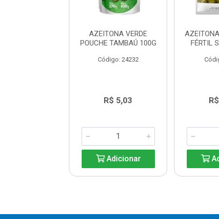
ONA VERDE TIO
AZEITONA VERDE
AZEITONA
ACO 300G
POUCHE TAMBAÚ 100G
FÉRTIL 
digo: 38780
Código: 24232
Códi
R$ 8,39
R$ 5,03
R$
Adicionar
Adicionar
Ad