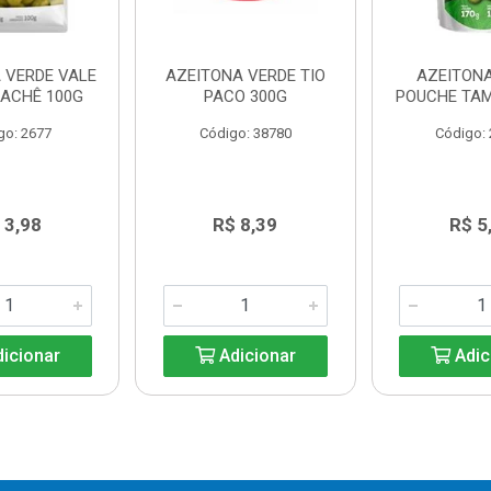
 VERDE VALE
AZEITONA VERDE TIO
AZEITONA
SACHÊ 100G
PACO 300G
POUCHE TAM
go: 2677
Código: 38780
Código:
 3,98
R$ 8,39
R$ 5
icionar
Adicionar
Adic