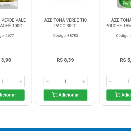
 VERDE VALE
AZEITONA VERDE TIO
AZEITONA
SACHÊ 100G
PACO 300G
POUCHE TAM
go: 2677
Código: 38780
Código:
 3,98
R$ 8,39
R$ 5
icionar
Adicionar
Adic