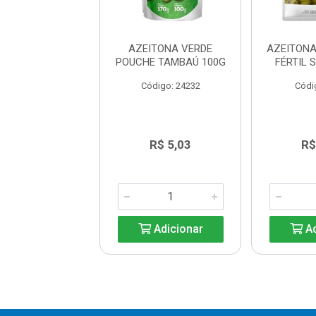
ONA VERDE TIO
AZEITONA VERDE
AZEITONA
ACO 300G
POUCHE TAMBAÚ 100G
FÉRTIL 
digo: 38780
Código: 24232
Códi
R$ 8,39
R$ 5,03
R$
Adicionar
Adicionar
Ad