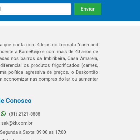
 que conta com 4 lojas no formato “cash and
tencente a KarneKeijo e com mais de 40 anos de
das nos bairros da Imbiribeira, Casa Amarela,
erencial os produtos frigorificados (carnes,
 uma política agressiva de preços, o Deskontão
dem economizar nas compras do lar ou aumentar
le Conosco
(81) 2121-8888
sak@kk.com.br
Segunda a Sexta: 09:00 as 17:00