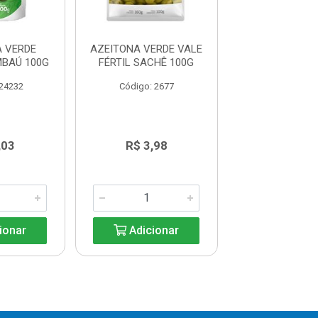
 VERDE
AZEITONA VERDE VALE
AZEITONA VER
BAÚ 100G
FÉRTIL SACHÊ 100G
PACO 30
 24232
Código: 2677
Código: 38
,03
R$ 3,98
R$ 8,3
ionar
Adicionar
Adicio