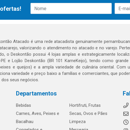
ofertas!
ontão Atacado é uma rede atacadista genuinamente pernambucana
 atacarejo, valorizando o atendimento no atacado e no varejo. Per
o, o Deskontão possui 4 lojas amplas e estrategicamente localiza
PE e Lojão Deskontão (BR 101 KarneKeijo), tendo como grande dif
peixes e queijos) e a ampla variedade de culinária oriental. Com
ciona variedade e preço baixo a famílias e comerciantes, que po
o dos seus negócios.
Departamentos
Fa
Bebidas
Hortifruti, Frutas
Carnes, Aves, Peixes e
Secas, Ovos e Pães
Bacalhau
Limpeza
Congelados e
Mercearia