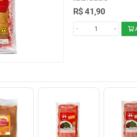
R$ 41,90
A