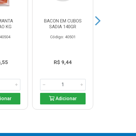
MANTA
BACON EM CUBOS
BACON DEF
AO KG
SADIA 140GR
PERDIGAO PA
 40504
Código: 40501
Código: 40
4,55
R$ 9,44
R$ 18,8
ionar
Adicionar
Adicio