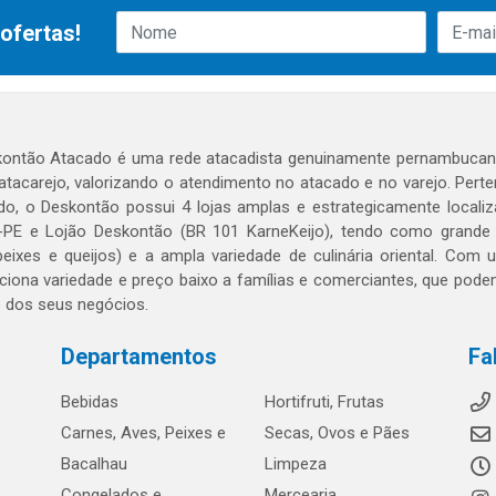
ofertas!
ontão Atacado é uma rede atacadista genuinamente pernambucana
 atacarejo, valorizando o atendimento no atacado e no varejo. Per
o, o Deskontão possui 4 lojas amplas e estrategicamente localiza
PE e Lojão Deskontão (BR 101 KarneKeijo), tendo como grande dif
peixes e queijos) e a ampla variedade de culinária oriental. Com
ciona variedade e preço baixo a famílias e comerciantes, que po
o dos seus negócios.
Departamentos
Fa
Bebidas
Hortifruti, Frutas
Carnes, Aves, Peixes e
Secas, Ovos e Pães
Bacalhau
Limpeza
Congelados e
Mercearia