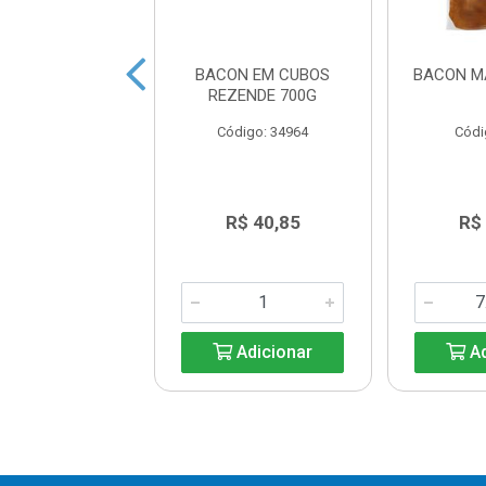
ON EM CUBOS
BACON EM CUBOS
BACON M
SA PACOTE 1KG
REZENDE 700G
digo: 27536
Código: 34964
Códi
R$ 48,20
R$ 40,85
R$
Adicionar
Adicionar
Ad