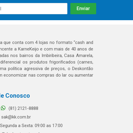
 que conta com 4 lojas no formato “cash and
tencente a KarneKeijo e com mais de 40 anos de
das nos bairros da Imbiribeira, Casa Amarela,
erencial os produtos frigorificados (carnes,
 uma política agressiva de preços, o Deskontão
dem economizar nas compras do lar ou aumentar
le Conosco
(81) 2121-8888
sak@kk.com.br
Segunda a Sexta: 09:00 as 17:00