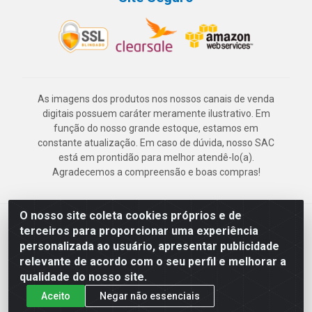
As imagens dos produtos nos nossos canais de venda
digitais possuem caráter meramente ilustrativo. Em
função do nosso grande estoque, estamos em
constante atualização. Em caso de dúvida, nosso SAC
está em prontidão para melhor atendê-lo(a).
Agradecemos a compreensão e boas compras!
O nosso site coleta cookies próprios e de
Deskontão Atacado - Av. Marechal Mascarenhas de Morais, 2471 -
terceiros para proporcionar uma experiência
Imbiribeira - Recife/PE - CEP 51.150-001 - CNPJ 24.150.377/0003-
personalizada ao usuário, apresentar publicidade
57
relevante de acordo com o seu perfil e melhorar a
qualidade do nosso site.
Aceito
Negar não essenciais