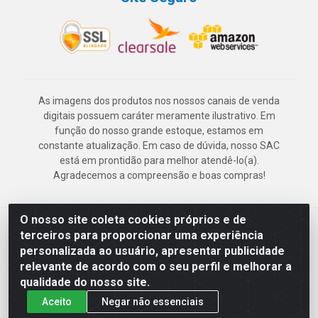
As imagens dos produtos nos nossos canais de venda
digitais possuem caráter meramente ilustrativo. Em
função do nosso grande estoque, estamos em
constante atualização. Em caso de dúvida, nosso SAC
está em prontidão para melhor atendê-lo(a).
Agradecemos a compreensão e boas compras!
O nosso site coleta cookies próprios e de
Deskontão Atacado - Av. Marechal Mascarenhas de Morais, 2471 -
terceiros para proporcionar uma experiência
Imbiribeira - Recife/PE - CEP 51.150-001 - CNPJ 24.150.377/0003-
personalizada ao usuário, apresentar publicidade
57
relevante de acordo com o seu perfil e melhorar a
qualidade do nosso site.
Aceito
Negar não essenciais