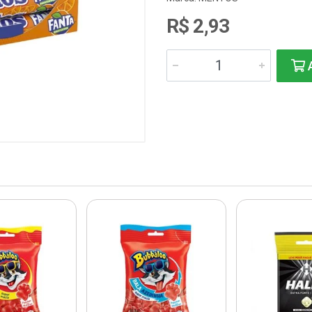
R$ 2,93
A