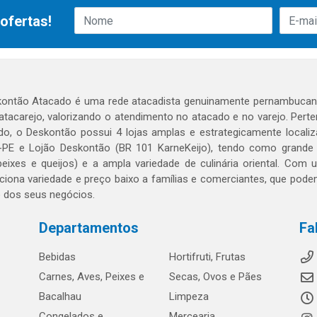
ofertas!
ontão Atacado é uma rede atacadista genuinamente pernambucana
 atacarejo, valorizando o atendimento no atacado e no varejo. Per
o, o Deskontão possui 4 lojas amplas e estrategicamente localiza
PE e Lojão Deskontão (BR 101 KarneKeijo), tendo como grande dif
peixes e queijos) e a ampla variedade de culinária oriental. Com
ciona variedade e preço baixo a famílias e comerciantes, que po
o dos seus negócios.
Departamentos
Fa
Bebidas
Hortifruti, Frutas
Carnes, Aves, Peixes e
Secas, Ovos e Pães
Bacalhau
Limpeza
Congelados e
Mercearia