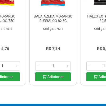
MORANGO
BALA AZEDA MORANGO
HALLS EXT
ALOO 75G
BUBBALOO 82,5G
82,
o: 37518
Código: 37521
Código:
 5,76
R$ 7,34
R$ 5
icionar
Adicionar
Adic