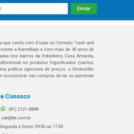
 que conta com 4 lojas no formato “cash and
tencente a KarneKeijo e com mais de 40 anos de
das nos bairros da Imbiribeira, Casa Amarela,
erencial os produtos frigorificados (carnes,
 uma política agressiva de preços, o Deskontão
dem economizar nas compras do lar ou aumentar
le Conosco
(81) 2121-8888
sak@kk.com.br
Segunda a Sexta: 09:00 as 17:00