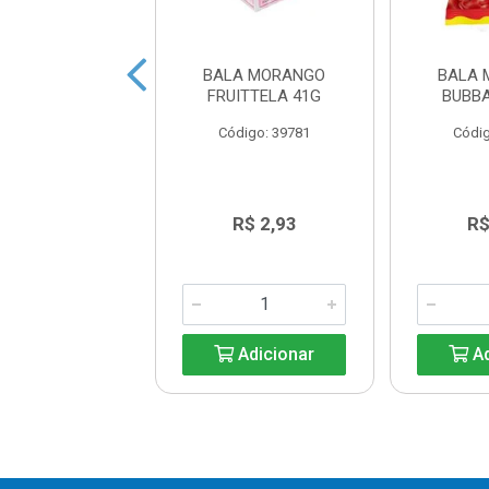
AIBOW SORTIDO
BALA MORANGO
BALA 
NTOS 37,5G
FRUITTELA 41G
BUBB
digo: 39785
Código: 39781
Códig
R$ 2,93
R$ 2,93
R$
Adicionar
Adicionar
Ad