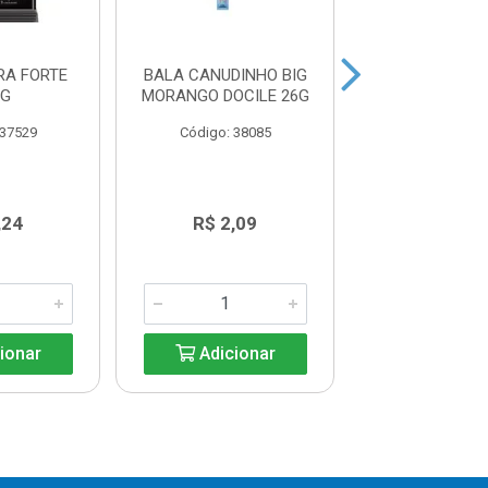
RA FORTE
BALA CANUDINHO BIG
MAXMALLOWS 
5G
MORANGO DOCILE 26G
PIPOCA 1
 37529
Código: 38085
Código: 38
,24
R$ 2,09
R$ 8,9
ionar
Adicionar
Adicio