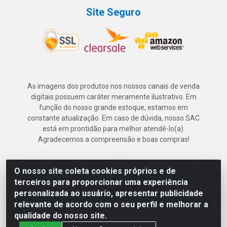
Site Seguro
As imagens dos produtos nos nossos canais de venda
digitais possuem caráter meramente ilustrativo. Em
função do nosso grande estoque, estamos em
constante atualização. Em caso de dúvida, nosso SAC
está em prontidão para melhor atendê-lo(a).
Agradecemos a compreensão e boas compras!
O nosso site coleta cookies próprios e de
Deskontão Atacado - Av. Marechal Mascarenhas de Morais, 2471 -
terceiros para proporcionar uma experiência
Imbiribeira - Recife/PE - CEP 51.150-001 - CNPJ 24.150.377/0003-
personalizada ao usuário, apresentar publicidade
57
relevante de acordo com o seu perfil e melhorar a
qualidade do nosso site.