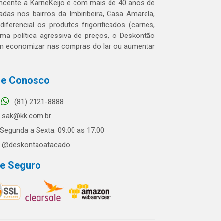
tencente a KarneKeijo e com mais de 40 anos de
das nos bairros da Imbiribeira, Casa Amarela,
erencial os produtos frigorificados (carnes,
 uma política agressiva de preços, o Deskontão
dem economizar nas compras do lar ou aumentar
le Conosco
(81) 2121-8888
sak@kk.com.br
Segunda a Sexta: 09:00 as 17:00
@deskontaoatacado
te Seguro