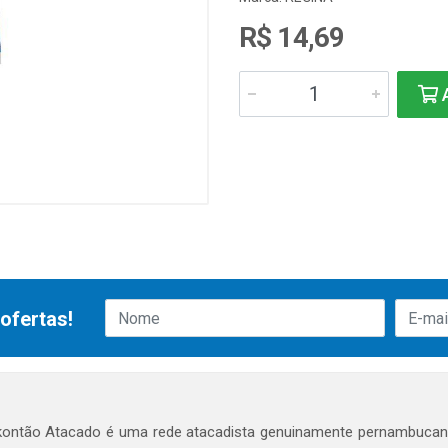
R$ 14,69
A
ofertas!
ontão Atacado é uma rede atacadista genuinamente pernambucana