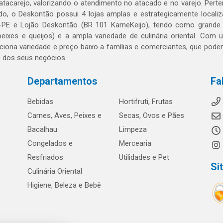
 atacarejo, valorizando o atendimento no atacado e no varejo. Per
o, o Deskontão possui 4 lojas amplas e estrategicamente localiza
PE e Lojão Deskontão (BR 101 KarneKeijo), tendo como grande dif
peixes e queijos) e a ampla variedade de culinária oriental. Com
ciona variedade e preço baixo a famílias e comerciantes, que po
o dos seus negócios.
Departamentos
Fa
Bebidas
Hortifruti, Frutas
Carnes, Aves, Peixes e
Secas, Ovos e Pães
Bacalhau
Limpeza
Congelados e
Mercearia
Resfriados
Utilidades e Pet
Si
Culinária Oriental
Higiene, Beleza e Bebê