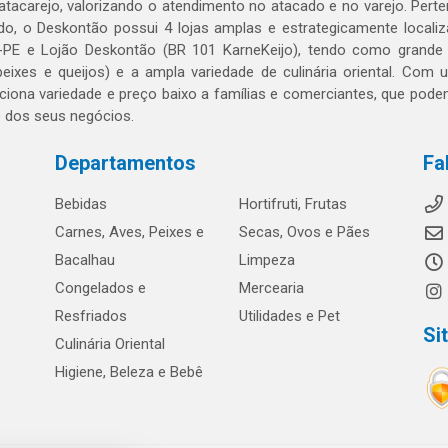
 atacarejo, valorizando o atendimento no atacado e no varejo. Per
o, o Deskontão possui 4 lojas amplas e estrategicamente localiza
PE e Lojão Deskontão (BR 101 KarneKeijo), tendo como grande dif
peixes e queijos) e a ampla variedade de culinária oriental. Com
ciona variedade e preço baixo a famílias e comerciantes, que po
o dos seus negócios.
Departamentos
Fa
Bebidas
Hortifruti, Frutas
Carnes, Aves, Peixes e
Secas, Ovos e Pães
Bacalhau
Limpeza
Congelados e
Mercearia
Resfriados
Utilidades e Pet
Si
Culinária Oriental
Higiene, Beleza e Bebê