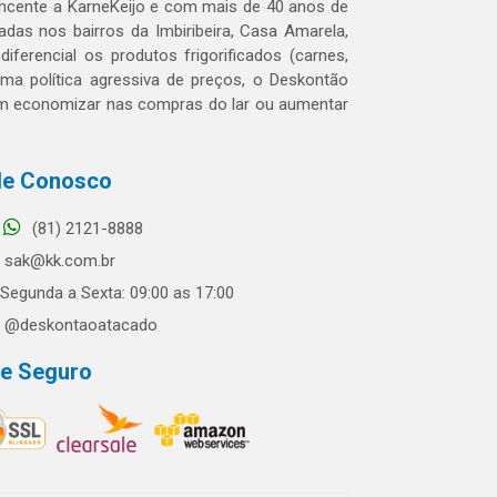
tencente a KarneKeijo e com mais de 40 anos de
das nos bairros da Imbiribeira, Casa Amarela,
erencial os produtos frigorificados (carnes,
 uma política agressiva de preços, o Deskontão
dem economizar nas compras do lar ou aumentar
le Conosco
(81) 2121-8888
sak@kk.com.br
Segunda a Sexta: 09:00 as 17:00
@deskontaoatacado
te Seguro