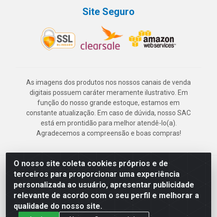
Site Seguro
As imagens dos produtos nos nossos canais de venda
digitais possuem caráter meramente ilustrativo. Em
função do nosso grande estoque, estamos em
constante atualização. Em caso de dúvida, nosso SAC
está em prontidão para melhor atendê-lo(a).
Agradecemos a compreensão e boas compras!
O nosso site coleta cookies próprios e de
Deskontão Atacado - Av. Marechal Mascarenhas de Morais, 2471 -
terceiros para proporcionar uma experiência
Imbiribeira - Recife/PE - CEP 51.150-001 - CNPJ 24.150.377/0003-
personalizada ao usuário, apresentar publicidade
57
relevante de acordo com o seu perfil e melhorar a
qualidade do nosso site.