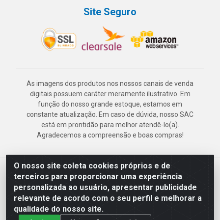
Site Seguro
As imagens dos produtos nos nossos canais de venda
digitais possuem caráter meramente ilustrativo. Em
função do nosso grande estoque, estamos em
constante atualização. Em caso de dúvida, nosso SAC
está em prontidão para melhor atendê-lo(a).
Agradecemos a compreensão e boas compras!
O nosso site coleta cookies próprios e de
Deskontão Atacado - Av. Marechal Mascarenhas de Morais, 2471 -
terceiros para proporcionar uma experiência
Imbiribeira - Recife/PE - CEP 51.150-001 - CNPJ 24.150.377/0003-
personalizada ao usuário, apresentar publicidade
57
relevante de acordo com o seu perfil e melhorar a
qualidade do nosso site.