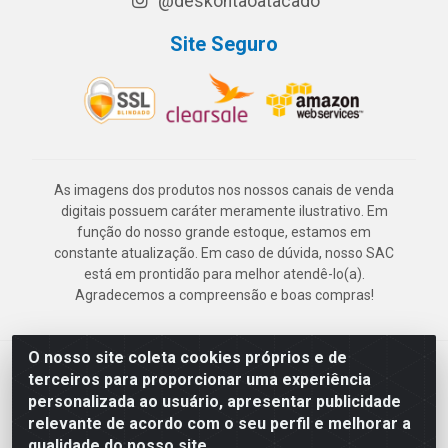
@deskontaoatacado
Site Seguro
As imagens dos produtos nos nossos canais de venda
digitais possuem caráter meramente ilustrativo. Em
função do nosso grande estoque, estamos em
constante atualização. Em caso de dúvida, nosso SAC
está em prontidão para melhor atendê-lo(a).
Agradecemos a compreensão e boas compras!
O nosso site coleta cookies próprios e de
Deskontão Atacado - Av. Marechal Mascarenhas de Morais, 2471 -
terceiros para proporcionar uma experiência
Imbiribeira - Recife/PE - CEP 51.150-001 - CNPJ 24.150.377/0003-
personalizada ao usuário, apresentar publicidade
57
relevante de acordo com o seu perfil e melhorar a
qualidade do nosso site.