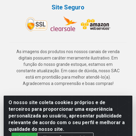
Site Seguro
As imagens dos produtos nos nossos canais de venda
digitais possuem caráter meramente ilustrativo. Em
função do nosso grande estoque, estamos em
constante atualização. Em caso de dúvida, nosso SAC
está em prontidão para melhor atendê-lo(a).
Agradecemos a compreensão e boas compras!
O nosso site coleta cookies próprios e de
Deskontão Atacado - Av. Marechal Mascarenhas de Morais, 2471 -
terceiros para proporcionar uma experiência
Imbiribeira - Recife/PE - CEP 51.150-001 - CNPJ 24.150.377/0003-
personalizada ao usuário, apresentar publicidade
57
relevante de acordo com o seu perfil e melhorar a
qualidade do nosso site.