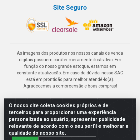
Site Seguro
As imagens dos produtos nos nossos canais de venda
digitais possuem caráter meramente ilustrativo. Em
função do nosso grande estoque, estamos em
constante atualização. Em caso de dúvida, nosso SAC
está em prontidão para melhor atendê-lo(a).
Agradecemos a compreensão e boas compras!
O nosso site coleta cookies próprios e de
Deskontão Atacado - Av. Marechal Mascarenhas de Morais, 2471 -
terceiros para proporcionar uma experiência
Imbiribeira - Recife/PE - CEP 51.150-001 - CNPJ 24.150.377/0003-
personalizada ao usuário, apresentar publicidade
57
relevante de acordo com o seu perfil e melhorar a
qualidade do nosso site.