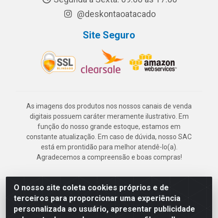
@deskontaoatacado
Site Seguro
As imagens dos produtos nos nossos canais de venda
digitais possuem caráter meramente ilustrativo. Em
função do nosso grande estoque, estamos em
constante atualização. Em caso de dúvida, nosso SAC
está em prontidão para melhor atendê-lo(a).
Agradecemos a compreensão e boas compras!
O nosso site coleta cookies próprios e de
Deskontão Atacado - Av. Marechal Mascarenhas de Morais, 2471 -
terceiros para proporcionar uma experiência
Imbiribeira - Recife/PE - CEP 51.150-001 - CNPJ 24.150.377/0003-
personalizada ao usuário, apresentar publicidade
57