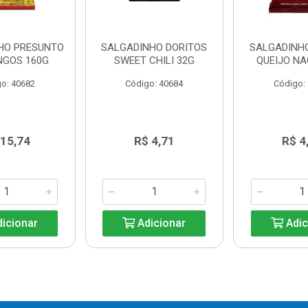
HO PRESUNTO
SALGADINHO DORITOS
SALGADINH
NGOS 160G
SWEET CHILI 32G
QUEIJO NA
o: 40682
Código: 40684
Código:
 15,74
R$ 4,71
R$ 4
icionar
Adicionar
Adic