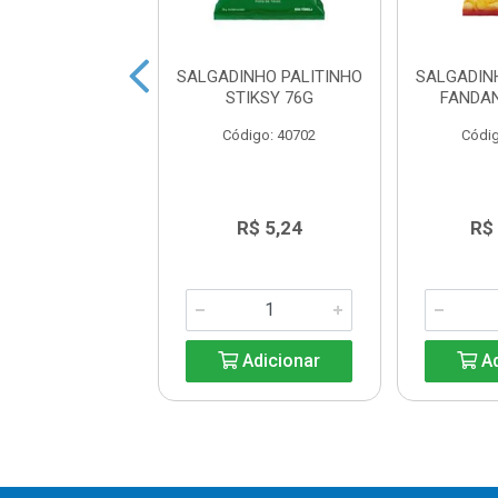
 SOUR CREAM E
SALGADINHO PALITINHO
SALGADIN
FLES TUBO 100G
STIKSY 76G
FANDA
digo: 42025
Código: 40702
Códig
R$ 9,96
R$ 5,24
R$
Adicionar
Adicionar
Ad