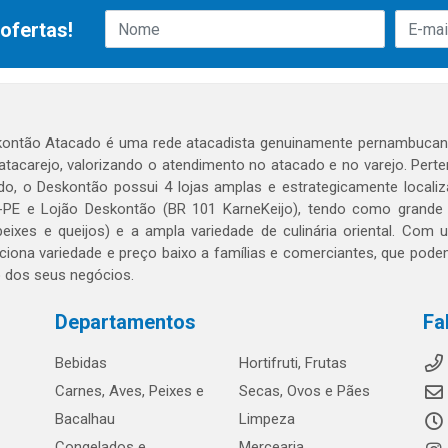
ofertas!
ontão Atacado é uma rede atacadista genuinamente pernambucana
 atacarejo, valorizando o atendimento no atacado e no varejo. Per
o, o Deskontão possui 4 lojas amplas e estrategicamente localiza
PE e Lojão Deskontão (BR 101 KarneKeijo), tendo como grande dif
peixes e queijos) e a ampla variedade de culinária oriental. Com
ciona variedade e preço baixo a famílias e comerciantes, que po
o dos seus negócios.
Departamentos
Fa
Bebidas
Hortifruti, Frutas
Carnes, Aves, Peixes e
Secas, Ovos e Pães
Bacalhau
Limpeza
Congelados e
Mercearia