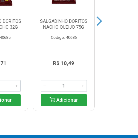
O DORITOS
SALGADINHO DORITOS
SALGADINHO D
CHO 32G
NACHO QUEIJO 75G
SWEET CHIL
 40685
Código: 40686
Código: 40
,71
R$ 10,49
R$ 9,4
ionar
Adicionar
Adicio