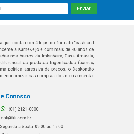
 que conta com 4 lojas no formato “cash and
tencente a KarneKeijo e com mais de 40 anos de
das nos bairros da Imbiribeira, Casa Amarela,
erencial os produtos frigorificados (carnes,
 uma política agressiva de preços, o Deskontão
dem economizar nas compras do lar ou aumentar
le Conosco
(81) 2121-8888
sak@kk.com.br
Segunda a Sexta: 09:00 as 17:00