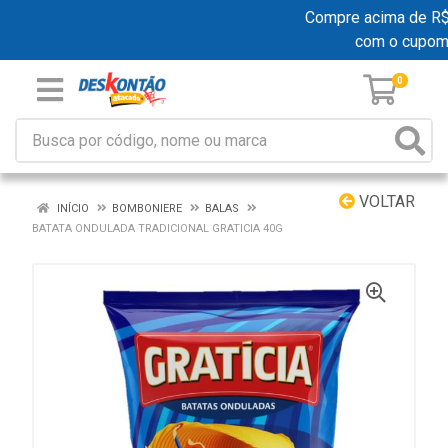
Compre acima de R$ 1
com o cupom
0
VOLTAR
INÍCIO
BOMBONIERE
BALAS
BATATA ONDULADA TRADICIONAL GRATICIA 40G