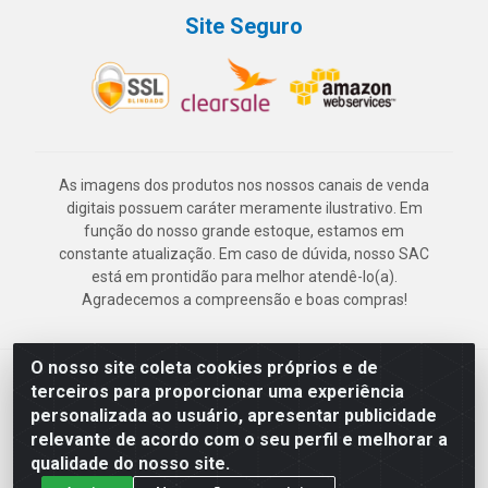
Site Seguro
As imagens dos produtos nos nossos canais de venda
digitais possuem caráter meramente ilustrativo. Em
função do nosso grande estoque, estamos em
constante atualização. Em caso de dúvida, nosso SAC
está em prontidão para melhor atendê-lo(a).
Agradecemos a compreensão e boas compras!
O nosso site coleta cookies próprios e de
Deskontão Atacado - Av. Marechal Mascarenhas de Morais, 2471 -
terceiros para proporcionar uma experiência
Imbiribeira - Recife/PE - CEP 51.150-001 - CNPJ 24.150.377/0003-
personalizada ao usuário, apresentar publicidade
57
relevante de acordo com o seu perfil e melhorar a
qualidade do nosso site.