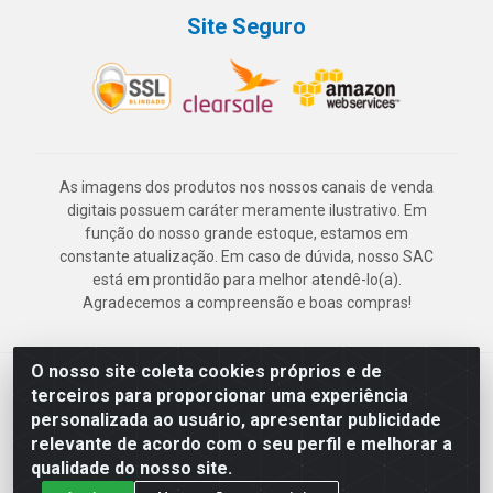
Site Seguro
As imagens dos produtos nos nossos canais de venda
digitais possuem caráter meramente ilustrativo. Em
função do nosso grande estoque, estamos em
constante atualização. Em caso de dúvida, nosso SAC
está em prontidão para melhor atendê-lo(a).
Agradecemos a compreensão e boas compras!
O nosso site coleta cookies próprios e de
Deskontão Atacado - Av. Marechal Mascarenhas de Morais, 2471 -
terceiros para proporcionar uma experiência
Imbiribeira - Recife/PE - CEP 51.150-001 - CNPJ 24.150.377/0003-
personalizada ao usuário, apresentar publicidade
57
relevante de acordo com o seu perfil e melhorar a
qualidade do nosso site.