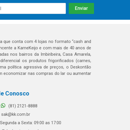
 que conta com 4 lojas no formato “cash and
tencente a KarneKeijo e com mais de 40 anos de
das nos bairros da Imbiribeira, Casa Amarela,
erencial os produtos frigorificados (carnes,
 uma política agressiva de preços, o Deskontão
dem economizar nas compras do lar ou aumentar
le Conosco
(81) 2121-8888
sak@kk.com.br
Segunda a Sexta: 09:00 as 17:00