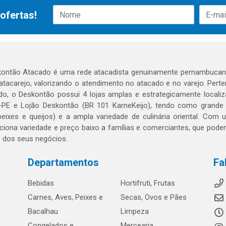
ofertas!
ontão Atacado é uma rede atacadista genuinamente pernambucana
 atacarejo, valorizando o atendimento no atacado e no varejo. Per
o, o Deskontão possui 4 lojas amplas e estrategicamente localiza
PE e Lojão Deskontão (BR 101 KarneKeijo), tendo como grande dif
peixes e queijos) e a ampla variedade de culinária oriental. Com
ciona variedade e preço baixo a famílias e comerciantes, que po
o dos seus negócios.
Departamentos
Fa
Bebidas
Hortifruti, Frutas
Carnes, Aves, Peixes e
Secas, Ovos e Pães
Bacalhau
Limpeza
Congelados e
Mercearia