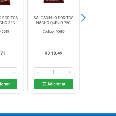
O DORITOS
SALGADINHO DORITOS
SALGADINHO D
CHO 32G
NACHO QUEIJO 75G
SWEET CHIL
 40685
Código: 40686
Código: 40
,71
R$ 10,49
R$ 9,4
ionar
Adicionar
Adicio