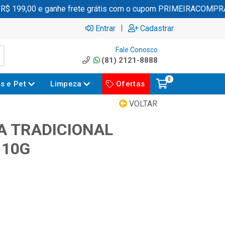
 199,00 e ganhe frete grátis com o cupom PRIMEIRACOMPRA
|
Entrar
Cadastrar
Fale Conosco
(81) 2121-8888
0
es e Pet
Limpeza
Ofertas
VOLTAR
A TRADICIONAL
110G