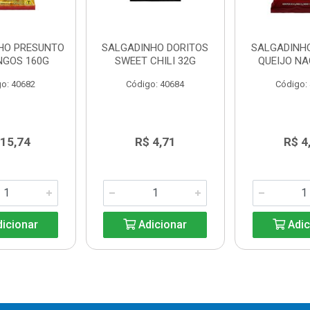
HO PRESUNTO
SALGADINHO DORITOS
SALGADINH
NGOS 160G
SWEET CHILI 32G
QUEIJO NA
o: 40682
Código: 40684
Código:
 15,74
R$ 4,71
R$ 4
icionar
Adicionar
Adic