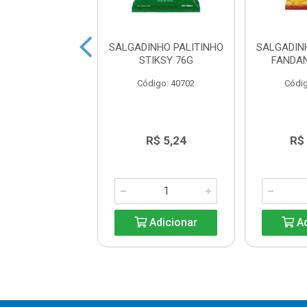
 SOUR CREAM E
SALGADINHO PALITINHO
SALGADIN
FLES TUBO 100G
STIKSY 76G
FANDA
digo: 42025
Código: 40702
Códig
R$ 9,96
R$ 5,24
R$
Adicionar
Adicionar
Ad