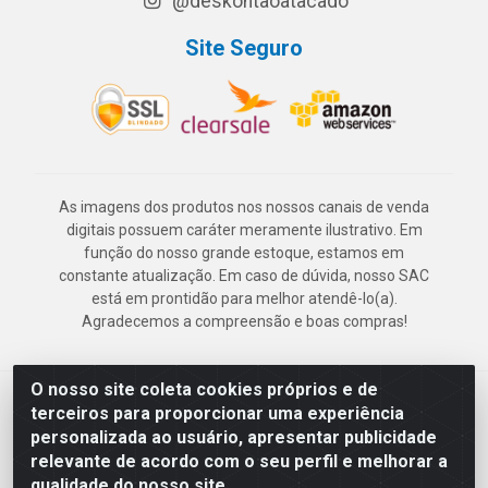
@deskontaoatacado
Site Seguro
As imagens dos produtos nos nossos canais de venda
digitais possuem caráter meramente ilustrativo. Em
função do nosso grande estoque, estamos em
constante atualização. Em caso de dúvida, nosso SAC
está em prontidão para melhor atendê-lo(a).
Agradecemos a compreensão e boas compras!
O nosso site coleta cookies próprios e de
Deskontão Atacado - Av. Marechal Mascarenhas de Morais, 2471 -
terceiros para proporcionar uma experiência
Imbiribeira - Recife/PE - CEP 51.150-001 - CNPJ 24.150.377/0003-
personalizada ao usuário, apresentar publicidade
57
relevante de acordo com o seu perfil e melhorar a
qualidade do nosso site.