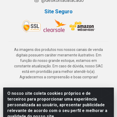
@deskontaoatacado
Site Seguro
As imagens dos produtos nos nossos canais de venda
digitais possuem caráter meramente ilustrativo. Em
função do nosso grande estoque, estamos em
constante atualização. Em caso de dúvida, nosso SAC
está em prontidão para melhor atendê-lo(a).
Agradecemos a compreensão e boas compras!
O nosso site coleta cookies próprios e de
Deskontão Atacado - Av. Marechal Mascarenhas de Morais, 2471 -
terceiros para proporcionar uma experiência
Imbiribeira - Recife/PE - CEP 51.150-001 - CNPJ 24.150.377/0003-
personalizada ao usuário, apresentar publicidade
57
relevante de acordo com o seu perfil e melhorar a
qualidade do nosso site.