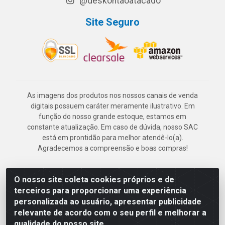
@deskontaoatacado
Site Seguro
As imagens dos produtos nos nossos canais de venda
digitais possuem caráter meramente ilustrativo. Em
função do nosso grande estoque, estamos em
constante atualização. Em caso de dúvida, nosso SAC
está em prontidão para melhor atendê-lo(a).
Agradecemos a compreensão e boas compras!
O nosso site coleta cookies próprios e de
Deskontão Atacado - Av. Marechal Mascarenhas de Morais, 2471 -
terceiros para proporcionar uma experiência
Imbiribeira - Recife/PE - CEP 51.150-001 - CNPJ 24.150.377/0003-
personalizada ao usuário, apresentar publicidade
57
relevante de acordo com o seu perfil e melhorar a
qualidade do nosso site.