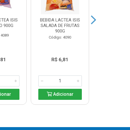
TEA ISIS
BEBIDA LACTEA ISIS
BEBIDA LA
O 900G
SALADA DE FRUTAS
GRAVIOLA ISI
900G
 4089
Código: 40
Código: 4090
,81
R$ 6,81
R$ 5,7
ionar
Adicionar
Adicio