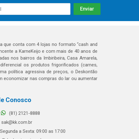
 que conta com 4 lojas no formato “cash and
tencente a KarneKeijo e com mais de 40 anos de
das nos bairros da Imbiribeira, Casa Amarela,
erencial os produtos frigorificados (carnes,
 uma política agressiva de preços, o Deskontão
dem economizar nas compras do lar ou aumentar
le Conosco
(81) 2121-8888
sak@kk.com.br
Segunda a Sexta: 09:00 as 17:00