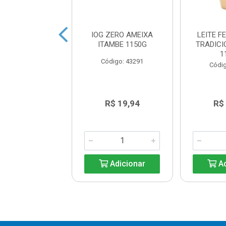
A LACTEA WHEY
IOG ZERO AMEIXA
LEITE 
ILHA ITAMBE
ITAMBE 1150G
TRADICI
250ML
1
Código: 43291
digo: 40033
Códig
R$ 8,39
R$ 19,94
R$
Adicionar
Adicionar
Ad