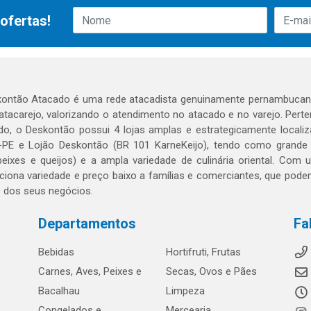
ofertas!
ontão Atacado é uma rede atacadista genuinamente pernambucana
 atacarejo, valorizando o atendimento no atacado e no varejo. Per
o, o Deskontão possui 4 lojas amplas e estrategicamente localiza
PE e Lojão Deskontão (BR 101 KarneKeijo), tendo como grande dif
peixes e queijos) e a ampla variedade de culinária oriental. Com
ciona variedade e preço baixo a famílias e comerciantes, que po
o dos seus negócios.
Departamentos
Fa
Bebidas
Hortifruti, Frutas
Carnes, Aves, Peixes e
Secas, Ovos e Pães
Bacalhau
Limpeza
Congelados e
Mercearia