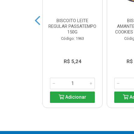
ITO PEDIGREE
BISCOITO LEITE
BI
H MARROBONE
REGULAR PASSATEMPO
AMANTE
200G
150G
COOKIES
digo: 30819
Código: 1963
Códig
R$ 18,89
R$ 5,24
R$
Adicionar
Adicionar
Ad