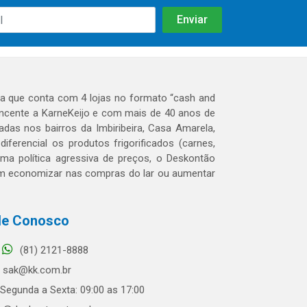
 que conta com 4 lojas no formato “cash and
tencente a KarneKeijo e com mais de 40 anos de
das nos bairros da Imbiribeira, Casa Amarela,
erencial os produtos frigorificados (carnes,
 uma política agressiva de preços, o Deskontão
dem economizar nas compras do lar ou aumentar
le Conosco
(81) 2121-8888
sak@kk.com.br
Segunda a Sexta: 09:00 as 17:00