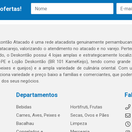
ofertas!
ontão Atacado é uma rede atacadista genuinamente pernambucana
 atacarejo, valorizando o atendimento no atacado e no varejo. Per
o, o Deskontão possui 4 lojas amplas e estrategicamente localiza
PE e Lojão Deskontão (BR 101 KarneKeijo), tendo como grande dif
peixes e queijos) e a ampla variedade de culinária oriental. Com
ciona variedade e preço baixo a famílias e comerciantes, que po
o dos seus negócios.
Departamentos
Fa
Bebidas
Hortifruti, Frutas
Carnes, Aves, Peixes e
Secas, Ovos e Pães
Bacalhau
Limpeza
Congelados e
Mercearia