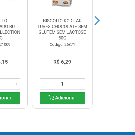
ITO
BISCOITO KODILAR
BISCOITO KO
ADO BUT
TUBES CHOCOLATE SEM
TUBES AMEND
OLLECTION
GLÚTEM SEM LACTOSE
GLÚTEM SEM 
0G
50G
50G
 21009
Código: 26371
Código: 26
6,15
R$ 6,29
R$ 6,2
ionar
Adicionar
Adicio