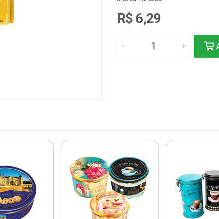
R$ 6,29
A