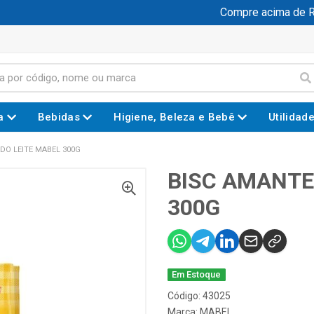
Compre acima de R$ 1
a
Bebidas
Higiene, Beleza e Bebê
Utilidad
DO LEITE MABEL 300G
BISC AMANTE
300G
Em Estoque
Código: 43025
Marca:
MABEL