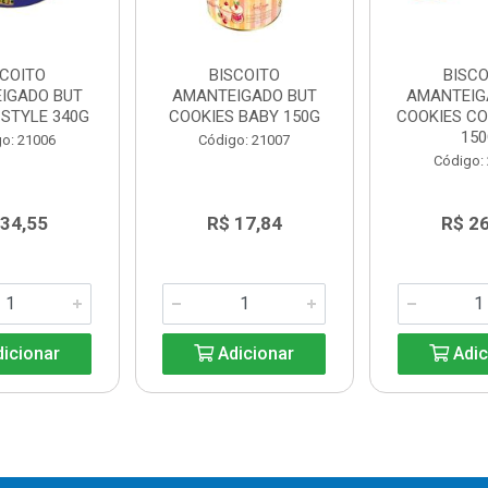
SCOITO
BISCOITO
BISCO
IGADO BUT
AMANTEIGADO BUT
AMANTEIG
 STYLE 340G
COOKIES BABY 150G
COOKIES C
15
o: 21006
Código: 21007
Código:
 34,55
R$ 17,84
R$ 2
icionar
Adicionar
Adic